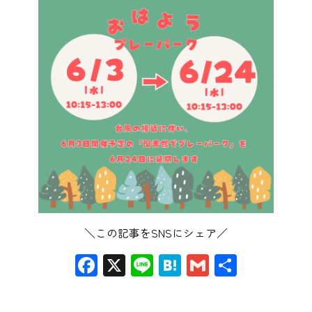
＼この記事をSNSにシェア／
Facebook
X
Line
Hatena
Gmail
共
有