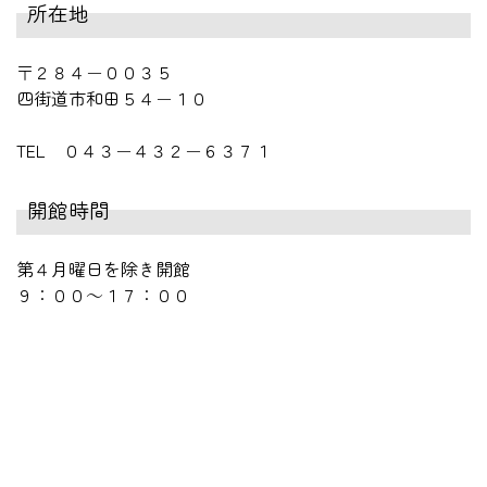
所在地
〒２８４－００３５
四街道市和田５４－１０
TEL ０４３－４３２－６３７１
開館時間
第４月曜日を除き開館
９：００～１７：００