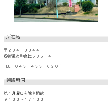
所在地
〒２８４－００４４
四街道市和良比６３５－４
TEL ０４３－４３３－６２０１
開館時間
第４月曜日を除き開館
９：００～１７：００