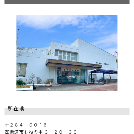
所在地
〒２８４－００１６
四街道市もねの里 ３－２０－３０