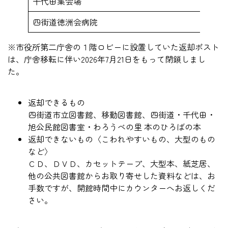
千代田集会場
四街道徳洲会病院
※市役所第二庁舎の１階ロビーに設置していた返却ポスト
は、庁舎移転に伴い2026年7月21日をもって閉鎖しまし
た。
返却できるもの
四街道市立図書館、移動図書館、四街道・千代田・
旭公民館図書室・わろうべの里 本のひろばの本
返却できないもの〈こわれやすいもの、大型のもの
など〉
ＣＤ、ＤＶＤ、カセットテープ、大型本、紙芝居、
他の公共図書館からお取り寄せした資料などは、お
手数ですが、開館時間中にカウンターへお返しくだ
さい。