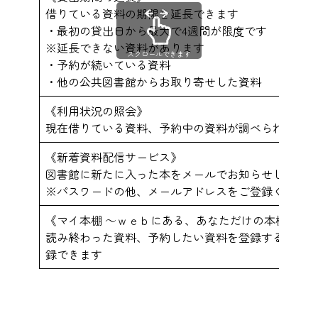
借りている資料の期限を延長できます
・最初の貸出日から最大で4週間が限度です
※延長できない資料があります
スクロールできます
・予約が続いている資料
・他の公共図書館からお取り寄せした資料
《利用状況の照会》
現在借りている資料、予約中の資料が調べられます
《新着資料配信サービス》
図書館に新たに入った本をメールでお知らせします
※パスワードの他、メールアドレスをご登録ください
《マイ本棚 ～ｗｅｂにある、あなただけの本棚～》
読み終わった資料、予約したい資料を登録すると、貸
録できます