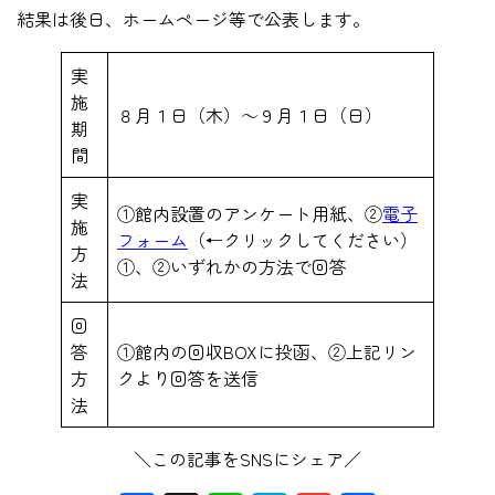
結果は後日、ホームページ等で公表します。
実
施
８月１日（木）～９月１日（日）
期
間
実
①館内設置のアンケート用紙、②
電子
施
フォーム
（←クリックしてください）
方
①、②いずれかの方法で回答
法
回
答
①館内の回収BOXに投函、②上記リン
方
クより回答を送信
法
＼この記事をSNSにシェア／