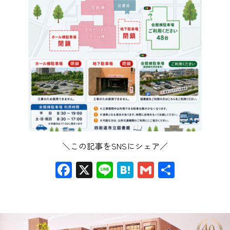
＼この記事をSNSにシェア／
Facebook
X
Line
Hatena
Gmail
共
有