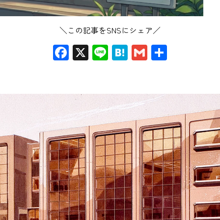
＼この記事をSNSにシェア／
Facebook
X
Line
Hatena
Gmail
共
有