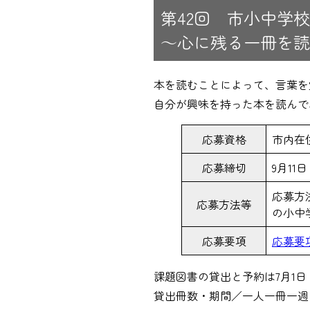
第42回 市小中学
～心に残る一冊を読
本を読むことによって、言葉を
自分が興味を持った本を読んで
応募資格
市内在
応募締切
9月11
応募方
応募方法等
の小中
応募要項
応募要項
課題図書の貸出と予約は7月1
貸出冊数・期間／一人一冊一週