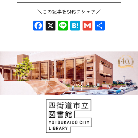
＼この記事をSNSにシェア／
Facebook
X
Line
Hatena
Gmail
共
有