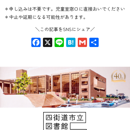
＊申し込みは不要です。児童室窓口に直接おいでください
＊中止や延期になる可能性があります。
＼この記事をSNSにシェア／
Facebook
X
Line
Hatena
Gmail
共
有