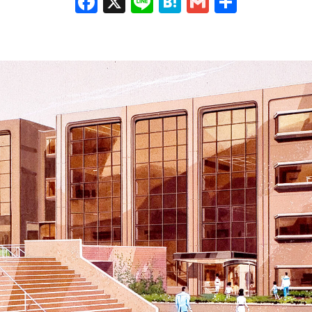
Facebook
X
Line
Hatena
Gmail
共
有