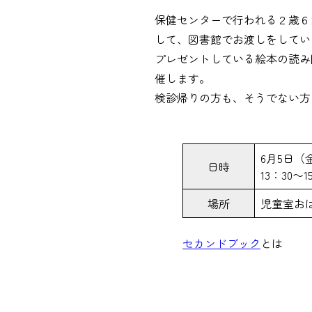
保健センターで行われる２歳６
して、図書館でお渡しをしてい
プレゼントしている絵本の読み
催します。
検診帰りの方も、そうでない方
6月5日（
日時
13：30
場所
児童室お
セカンドブック
とは