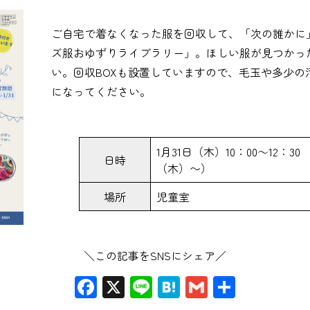
ご自宅で着なくなった服を回収して、「次の誰かに
ズ服おゆずりライブラリー」。ほしい服が見つかっ
い。回収BOXも設置していますので、毛玉や多少の
になってください。
1月31日（木）10：00～12：3
日時
（木）〜）
場所
児童室
＼この記事をSNSにシェア／
Facebook
X
Line
Hatena
Gmail
共
有