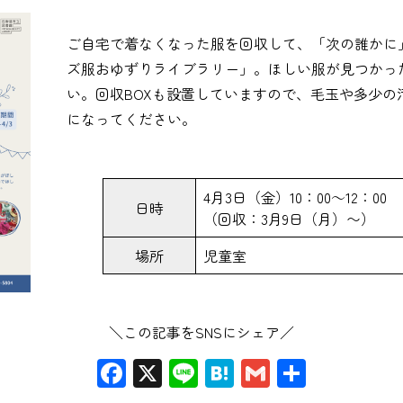
ご自宅で着なくなった服を回収して、「次の誰かに
ズ服おゆずりライブラリー」。ほしい服が見つかっ
い。回収BOXも設置していますので、毛玉や多少の
になってください。
4月3日（金）10：00～12：00
日時
（回収：3月9日（月）〜）
場所
児童室
＼この記事をSNSにシェア／
Facebook
X
Line
Hatena
Gmail
共
有