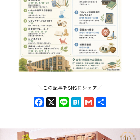
＼この記事をSNSにシェア／
Facebook
X
Line
Hatena
Gmail
共
有