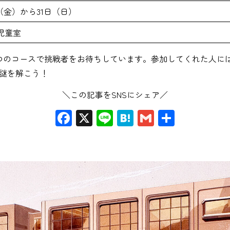
（金）から31日（日）
児童室
つのコースで挑戦者をお待ちしています。参加してくれた人に
謎を解こう！
＼この記事をSNSにシェア／
Facebook
X
Line
Hatena
Gmail
共
有