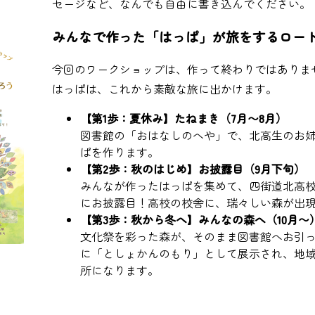
セージなど、なんでも自由に書き込んでください。
みんなで作った「はっぱ」が旅をするロー
今回のワークショップは、作って終わりではありま
はっぱは、これから素敵な旅に出かけます。
【第1歩：夏休み】たねまき（7月〜8月）
図書館の「おはなしのへや」で、北高生のお
ぱを作ります。
【第2歩：秋のはじめ】お披露目（9月下旬）
みんなが作ったはっぱを集めて、四街道北高
にお披露目！高校の校舎に、瑞々しい森が出
【第3歩：秋から冬へ】みんなの森へ（10月〜
文化祭を彩った森が、そのまま図書館へお引
に「としょかんのもり」として展示され、地
所になります。