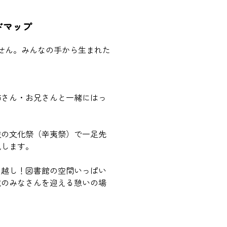
ドマップ
せん。みんなの手から生まれた
姉さん・お兄さんと一緒にはっ
校の文化祭（辛夷祭）で一足先
現します。
）
っ越し！図書館の空間いっぱい
域のみなさんを迎える憩いの場