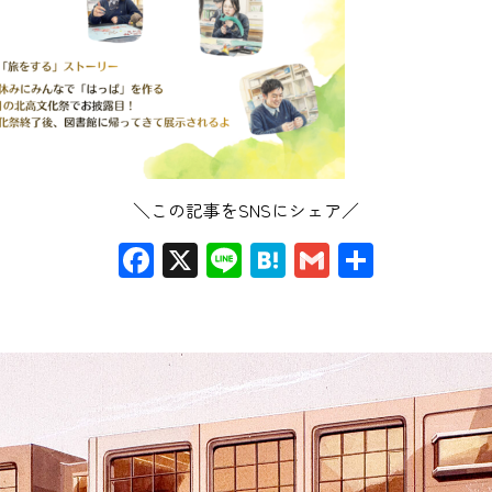
＼この記事をSNSにシェア／
Facebook
X
Line
Hatena
Gmail
共
有