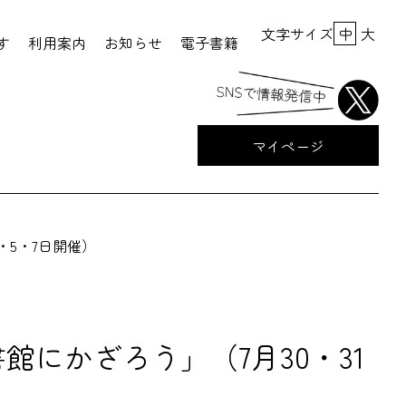
文字サイズ
中
大
す
利用案内
お知らせ
電子書籍
マイページ
・5・7日開催）
にかざろう」（7月30・31