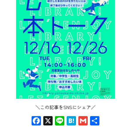
＼この記事をSNSにシェア／
Facebook
X
Line
Hatena
Gmail
共
有