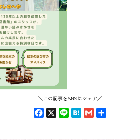
＼この記事をSNSにシェア／
Facebook
X
Line
Hatena
Gmail
共
有