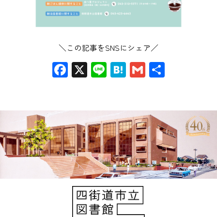
＼この記事をSNSにシェア／
Facebook
X
Line
Hatena
Gmail
共
有