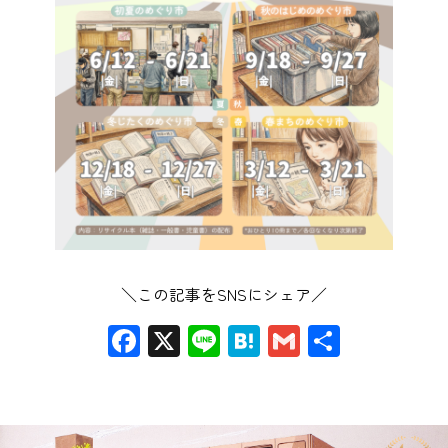
＼この記事をSNSにシェア／
Facebook
X
Line
Hatena
Gmail
共
有