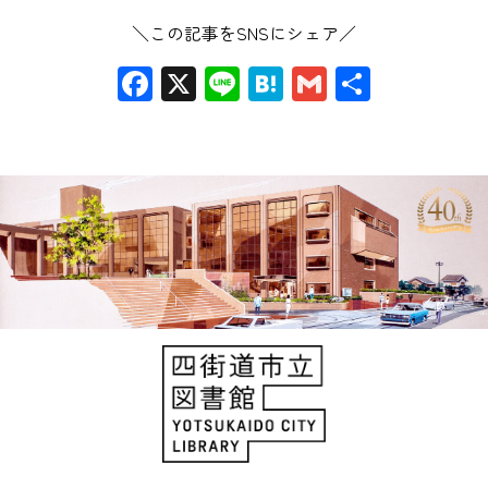
＼この記事をSNSにシェア／
Facebook
X
Line
Hatena
Gmail
共
有