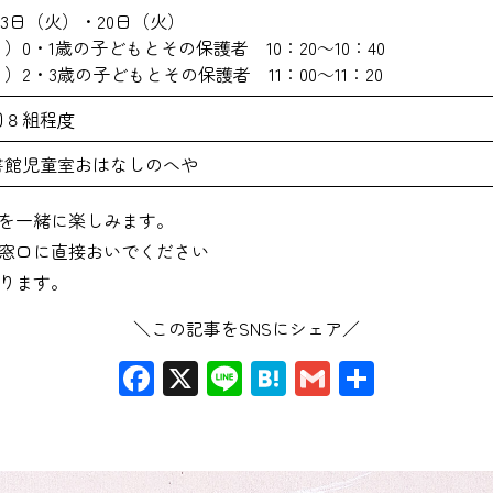
13日（火）・20日（火）
）0・1歳の子どもとその保護者 10：20～10：40
）2・3歳の子どもとその保護者 11：00～11：20
回８組程度
書館児童室おはなしのへや
を一緒に楽しみます。
窓口に直接おいでください
ります。
＼この記事をSNSにシェア／
Facebook
X
Line
Hatena
Gmail
共
有