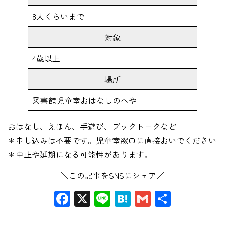
8人くらいまで
対象
4歳以上
場所
図書館児童室おはなしのへや
おはなし、えほん、手遊び、ブックトークなど
＊申し込みは不要です。児童室窓口に直接おいでください
＊中止や延期になる可能性があります。
＼この記事をSNSにシェア／
Facebook
X
Line
Hatena
Gmail
共
有