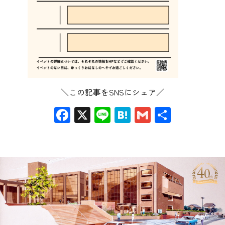
＼この記事をSNSにシェア／
Facebook
X
Line
Hatena
Gmail
共
有