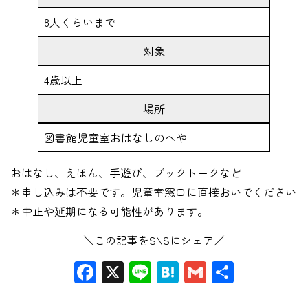
8人くらいまで
対象
4歳以上
場所
図書館児童室おはなしのへや
おはなし、えほん、手遊び、ブックトークなど
＊申し込みは不要です。児童室窓口に直接おいでください
＊中止や延期になる可能性があります。
＼この記事をSNSにシェア／
Facebook
X
Line
Hatena
Gmail
共
有