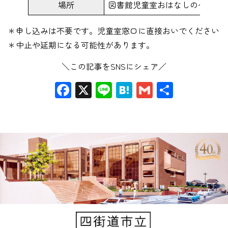
場所
図書館児童室おはなしのへや
＊申し込みは不要です。児童室窓口に直接おいでください
＊中止や延期になる可能性があります。
＼この記事をSNSにシェア／
Facebook
X
Line
Hatena
Gmail
共
有