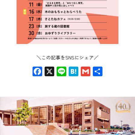
＼この記事をSNSにシェア／
Facebook
X
Line
Hatena
Gmail
共
有