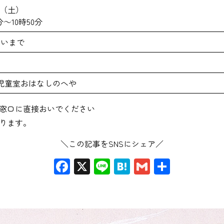
日（土）
分～10時50分
らいまで
上
児童室おはなしのへや
窓口に直接おいでください
ります。
＼この記事をSNSにシェア／
Facebook
X
Line
Hatena
Gmail
共
有