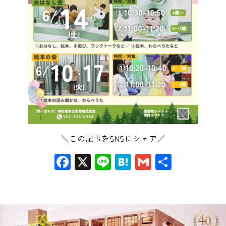
＼この記事をSNSにシェア／
Facebook
X
Line
Hatena
Gmail
共
有