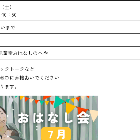
日（土）
～10：50
らいまで
上
児童室おはなしのへや
ックトークなど
窓口に直接おいでください
ります。