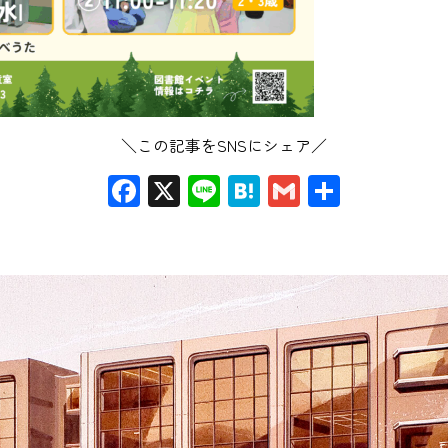
＼この記事をSNSにシェア／
Facebook
X
Line
Hatena
Gmail
共
有