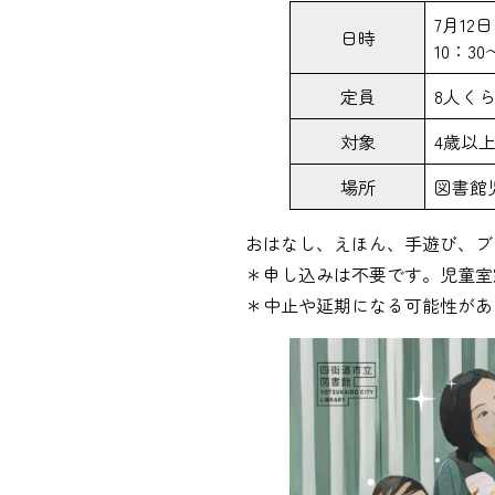
7月12
日時
10：30
定員
8人く
対象
4歳以
場所
図書館
おはなし、えほん、手遊び、ブ
＊申し込みは不要です。児童室
＊中止や延期になる可能性があ